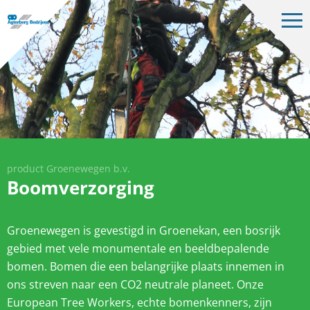
Op
me
Bedrijven
Projecten
Over ons
Vacatures
Contact
product Groenewegen b.v.
Boomverzorging
Groenewegen is gevestigd in Groenekan, een bosrijk
NL
gebied met vele monumentale en beeldbepalende
bomen. Bomen die een belangrijke plaats innemen in
ons streven naar een CO2 neutrale planeet. Onze
European Tree Workers, echte bomenkenners, zijn