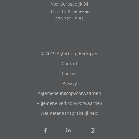
Voordorpsedijk 34
3737 BK Groenekan
030 220 15 82
© 2019 Agterberg Bedrijven
Contact
Cookies
Privacy
Algemene inkoopvoorwaarden
Algemene verkoopvoorwaarden
Wet Ketenaansprakelijkheid
Volg
Volg
Follow
ons
ons
us