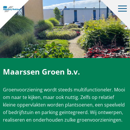
Op
me
Bedrijven
Projecten
Over ons
Vacatures
Maarssen Groen b.v.
Contact
Groenvoorziening wordt steeds multifunctioneler. Mooi
NL
om naar te kijken, maar ook nuttig. Zelfs op relatief
kleine oppervlakten worden plantsoenen, een speelveld
of bedrijfstuin en parking geïntegreerd. Wij ontwerpen,
realiseren en onderhouden zulke groenvoorzieningen.