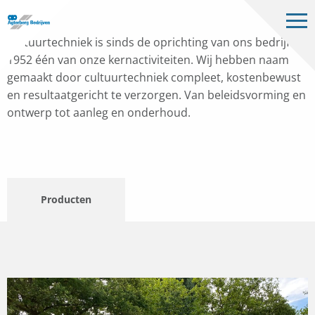
Op
me
Bedrijven
Cultuurtechniek is sinds de oprichting van ons bedrijf in
1952 één van onze kernactiviteiten. Wij hebben naam
Projecten
gemaakt door cultuurtechniek compleet, kostenbewust
en resultaatgericht te verzorgen. Van beleidsvorming en
Over ons
ontwerp tot aanleg en onderhoud.
Vacatures
Contact
Producten
NL