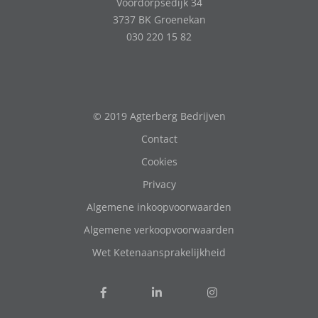
Voordorpsedijk 34
3737 BK Groenekan
030 220 15 82
© 2019 Agterberg Bedrijven
Contact
Cookies
Privacy
Algemene inkoopvoorwaarden
Algemene verkoopvoorwaarden
Wet Ketenaansprakelijkheid
Volg
Volg
Follow
ons
ons
us