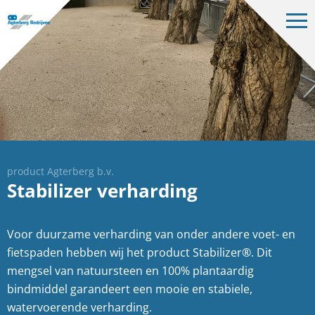
Op
me
Bedrijven
Projecten
Over ons
Vacatures
Contact
product Agterberg b.v.
Stabilizer verharding
Voor duurzame verharding van onder andere voet- en
NL
fietspaden hebben wij het product Stabilizer®. Dit
mengsel van natuursteen en 100% plantaardig
bindmiddel garandeert een mooie en stabiele,
watervoerende verharding.