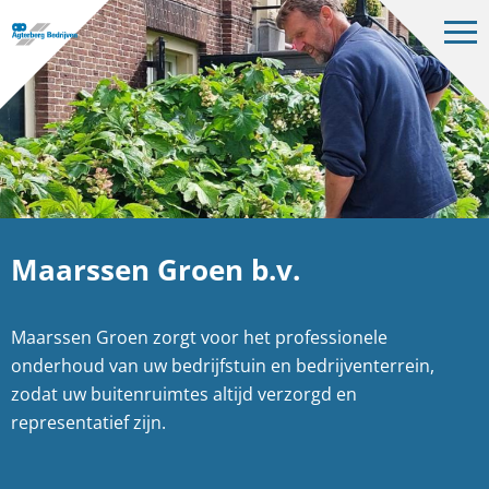
Op
me
Bedrijven
Projecten
Over ons
Vacatures
Maarssen Groen b.v.
Contact
Maarssen Groen zorgt voor het professionele
NL
onderhoud van uw bedrijfstuin en bedrijventerrein,
zodat uw buitenruimtes altijd verzorgd en
representatief zijn.