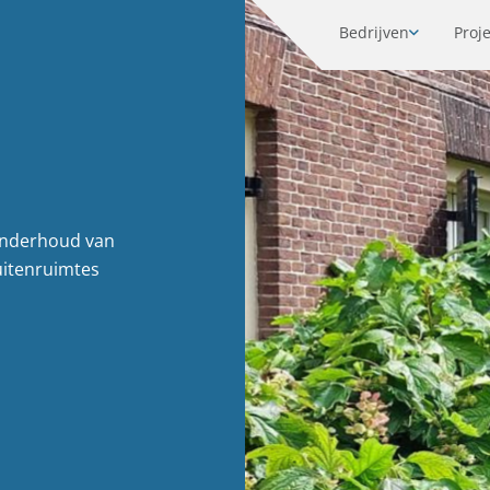
Bedrijven
Proj
onderhoud van
uitenruimtes