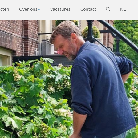
ecten
Over ons
Vacatures
Contact
NL