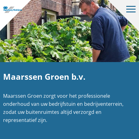
Op
me
Bedrijven
Projecten
Over ons
Vacatures
Maarssen Groen b.v.
Contact
Maarssen Groen zorgt voor het professionele
NL
onderhoud van uw bedrijfstuin en bedrijventerrein,
zodat uw buitenruimtes altijd verzorgd en
representatief zijn.