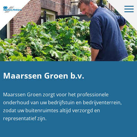
Op
me
Bedrijven
Projecten
Over ons
Vacatures
Maarssen Groen b.v.
Contact
Maarssen Groen zorgt voor het professionele
NL
onderhoud van uw bedrijfstuin en bedrijventerrein,
zodat uw buitenruimtes altijd verzorgd en
representatief zijn.