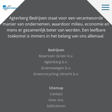
Op
me
Bedrijven
Agterberg Bedrijven staat voor een verantwoorde
manier van ondernemen, waardoor milieu, economie en
Projecten
mens er gezamenlijk beter van worden. Een leefbare
toekomst is immers in het belang van ons allemaal.
Over ons
Vacatures
Bedrijven
Maarssen Groen b.v.
Contact
Agterberg b.v.
Groenewegen b.v.
Groenrecycling Utrecht b.v.
NL
Sitemap
Contact
Over ons
Solliciteren