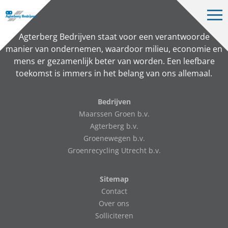
Op
me
Bedrijven
Agterberg Bedrijven staat voor een verantwoorde
manier van ondernemen, waardoor milieu, economie en
Projecten
mens er gezamenlijk beter van worden. Een leefbare
toekomst is immers in het belang van ons allemaal.
Over ons
Vacatures
Bedrijven
Maarssen Groen b.v.
Contact
Agterberg b.v.
Groenewegen b.v.
Groenrecycling Utrecht b.v.
NL
Sitemap
Contact
Over ons
Solliciteren