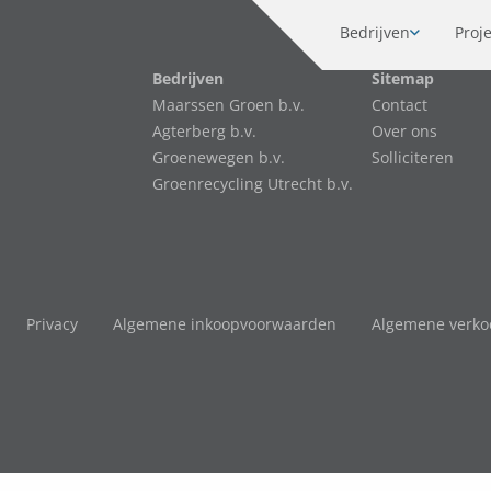
Bedrijven
Proj
Bedrijven
Sitemap
Maarssen Groen b.v.
Contact
Agterberg b.v.
Over ons
Groenewegen b.v.
Solliciteren
Groenrecycling Utrecht b.v.
Privacy
Algemene inkoopvoorwaarden
Algemene verk