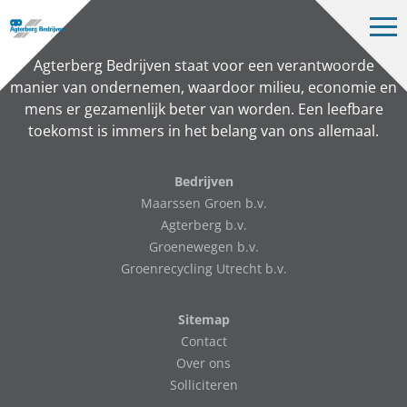
Op
me
Bedrijven
Agterberg Bedrijven staat voor een verantwoorde
manier van ondernemen, waardoor milieu, economie en
Projecten
mens er gezamenlijk beter van worden. Een leefbare
toekomst is immers in het belang van ons allemaal.
Over ons
Vacatures
Bedrijven
Maarssen Groen b.v.
Contact
Agterberg b.v.
Groenewegen b.v.
Groenrecycling Utrecht b.v.
NL
Sitemap
Contact
Over ons
Solliciteren