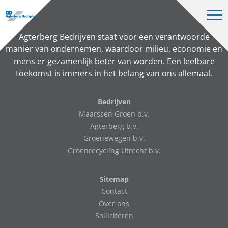
Op
me
Bedrijven
Agterberg Bedrijven staat voor een verantwoorde
manier van ondernemen, waardoor milieu, economie en
Projecten
mens er gezamenlijk beter van worden. Een leefbare
toekomst is immers in het belang van ons allemaal.
Over ons
Vacatures
Bedrijven
Maarssen Groen b.v.
Contact
Agterberg b.v.
Groenewegen b.v.
Groenrecycling Utrecht b.v.
NL
Sitemap
Contact
Over ons
Solliciteren