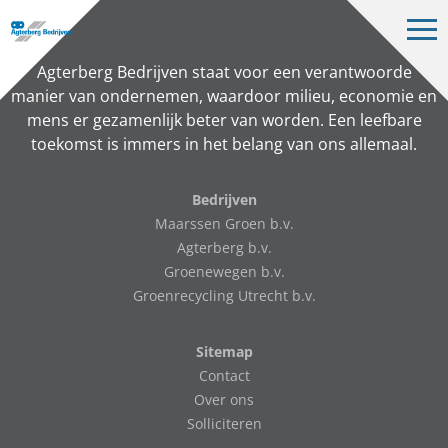
Op
me
Bedrijven
Agterberg Bedrijven staat voor een verantwoorde
manier van ondernemen, waardoor milieu, economie en
Projecten
mens er gezamenlijk beter van worden. Een leefbare
toekomst is immers in het belang van ons allemaal.
Over ons
Vacatures
Bedrijven
Maarssen Groen b.v.
Contact
Agterberg b.v.
Groenewegen b.v.
Groenrecycling Utrecht b.v.
NL
Sitemap
Contact
Over ons
Solliciteren