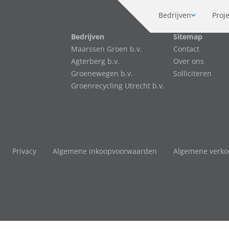
Bedrijven
Proj
Bedrijven
Sitemap
Maarssen Groen b.v.
Contact
Agterberg b.v.
Over ons
Groenewegen b.v.
Solliciteren
Groenrecycling Utrecht b.v.
Privacy
Algemene inkoopvoorwaarden
Algemene verk