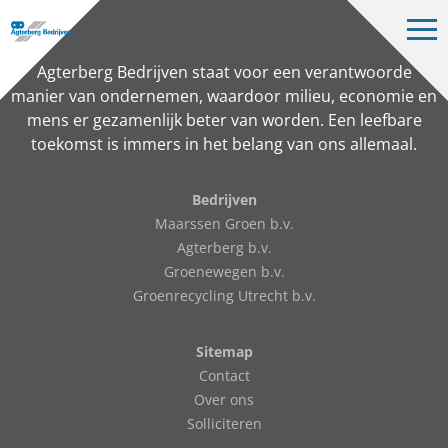
Op
me
Bedrijven
Agterberg Bedrijven staat voor een verantwoorde
manier van ondernemen, waardoor milieu, economie en
Projecten
mens er gezamenlijk beter van worden. Een leefbare
toekomst is immers in het belang van ons allemaal.
Over ons
Vacatures
Bedrijven
Maarssen Groen b.v.
Contact
Agterberg b.v.
Groenewegen b.v.
Groenrecycling Utrecht b.v.
NL
Sitemap
Contact
Over ons
Solliciteren