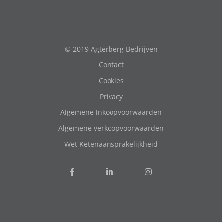
© 2019 Agterberg Bedrijven
Contact
Cookies
Privacy
Algemene inkoopvoorwaarden
Algemene verkoopvoorwaarden
Wet Ketenaansprakelijkheid
Volg
Volg
Follow
ons
ons
us
op
op
on
Facebook
Linkedin
instagram