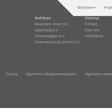
Bedrijven
Proj
Bedrijven
Sitemap
Maarssen Groen b.v.
Contact
Agterberg b.v.
Over ons
Groenewegen b.v.
Solliciteren
Groenrecycling Utrecht b.v.
Privacy
Algemene inkoopvoorwaarden
Algemene verk